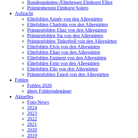
Bundesprämien-/Elitehengst Elmhorst Elliot
Prämienhengst Elmhorst Solero
Aufzucht
Elitefohlen Aimée von den Alleegärten
Elitefohlen Charlotta von den Alleegärten
Prämienfohlen Eliaz von den Alleegärten
Prämienfohlen Sia von den Alleegärten
Prämienfohlen Tinkerbell von den Alleegärten
Elitefohlen Elvis von den Alleegärten
Elitefohlen Elian von den Alleegärten
Elitefohlen Eminem von den Alleegärten
Elitefohlen Emir von den Alleegärten
Elitefohlen Elio von den Alleegärten
Prämienfohlen Emoji von den Alleegärten
Fohlen
Fohlen 2026
ältere Fohlenjahrgänge
Aktuelles
Foto-News
2024
2023
2022
2021
2020
2019