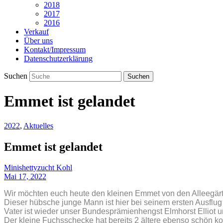
2018
2017
2016
Verkauf
Über uns
Kontakt/Impressum
Datenschutzerklärung
Suchen
Emmet ist gelandet
2022
,
Aktuelles
Emmet ist gelandet
Minishettyzucht Kohl
Mai 17, 2022
Wir möchten euch heute den kleinen Emmet von den Alleegärten
Dieser hübsche junge Mann ist hier bei seinem ersten Ausflug
Vater ist wieder unser Bundesprämienhengst Elmhorst Elliot u
Der kleine Fuchsschecke hat bereits 2 ältere ebenso schön kor