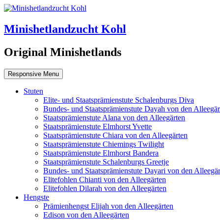
Minishetlandzucht Kohl
Original Minishetlands
Responsive Menu
Stuten
Elite- und Staatsprämienstute Schalenburgs Diva
Bundes- und Staatsprämienstute Dayah von den Alleegär
Staatsprämienstute Alana von den Alleegärten
Staatsprämienstute Elmhorst Yvette
Staatsprämienstute Chiara von den Alleegärten
Staatsprämienstute Chiemings Twilight
Staatsprämienstute Elmhorst Bandera
Staatsprämienstute Schalenburgs Greetje
Bundes- und Staatsprämienstute Dayari von den Alleegär
Elitefohlen Chianti von den Alleegärten
Elitefohlen Dilarah von den Alleegärten
Hengste
Prämienhengst Elijah von den Alleegärten
Edison von den Alleegärten