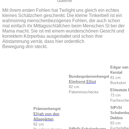
Galerie
Mit
ihrem ersten Fohlen hat Twilight uns gleich ein echtes
kleines Schätzchen geschenkt. Die kleine Tinkerbell ist ein
wahnsinnig menschenbezogenes Fohlen, die auch schon
mal einfach ihr Mittagsschläfchen beim Menschen St bei der
Mama macht. Sie ist mit einem wunderschönen Gesicht und
korrektem Körperbau ausgestattet und schon ihre
Abstammung verrät, dass hier ordentlich
Bewegung drin steckt.
Edgar van
Keistal
Bundesprämienhengst
81 cm
Elmhorst
Elliot
Buckskin
82 cm
Elitestute
Palominoschecke
73 cm
Fuchssche
StPrSt
Prämienhengst
Schalenbu
Elijah von den
Debbie
Alleegärten
83 cm
82 cm
Fuchsfalbe
StPrSt
Schalenburgs