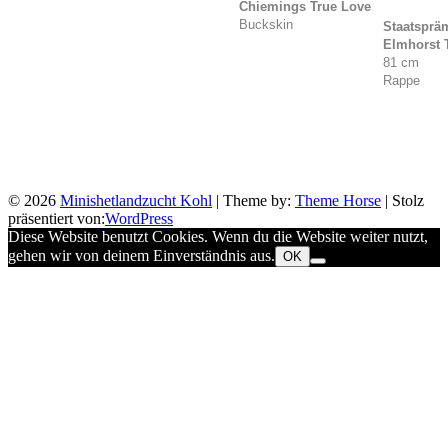
Chiemings True Love
Buckskin
Staatsprä
Elmhorst T
81 cm
Rappe
© 2026
Minishetlandzucht Kohl
| Theme by:
Theme Horse
| Stolz
präsentiert von:
WordPress
Diese Website benutzt Cookies. Wenn du die Website weiter nutzt,
gehen wir von deinem Einverständnis aus.
OK