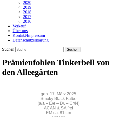
2020
2019
2018
2017
2016
Verkauf
Über uns
Kontakt/Impressum
Datenschutzerklärung
Suchen
Prämienfohlen Tinkerbell von
den Alleegärten
geb. 17. März 2025
Smoky Black Falbe
(a/a – E/e – D/. – Cr/N)
ACAN & SA frei
EM ca. 81 cm