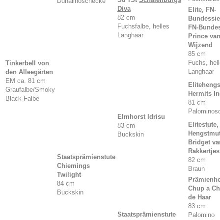
Dunalinoschecke
Diva
Elite, FN-
82 cm
Bundessie
Fuchsfalbe, helles
FN-Bunde
Langhaar
Prince va
Wijzend
85 cm
Fuchs, hel
Tinkerbell von
Langhaar
den Alleegärten
EM ca. 81 cm
Elitehengs
Graufalbe/Smoky
Hermits I
Black Falbe
81 cm
Palominos
Elmhorst
Idrisu
Elitestute,
83 cm
Hengstmut
Buckskin
Bridget va
Rakkertjes
Staatsprämienstute
82 cm
Chiemings
Braun
Twilight
Prämienh
84 cm
Chup a Ch
Buckskin
de Haar
83 cm
Staatsprämienstute
Palomino