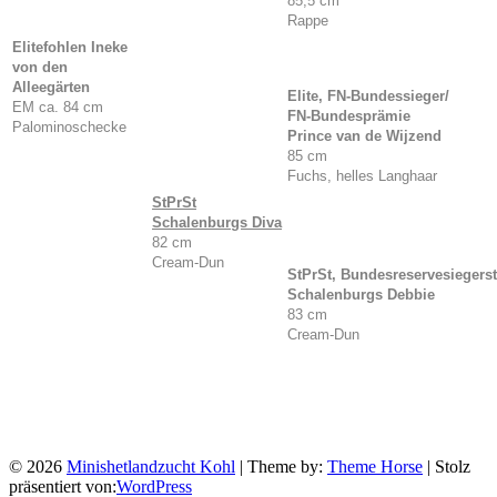
85,5 cm
Rappe
Elitefohlen Ineke
von den
Alleegärten
Elite, FN-Bundessieger/
EM ca. 84 cm
FN-Bundesprämie
Palominoschecke
Prince van de Wijzend
85 cm
Fuchs, helles Langhaar
StPrSt
Schalenburgs Diva
82 cm
Cream-Dun
StPrSt, Bundesreservesiegerst
Schalenburgs Debbie
83 cm
Cream-Dun
© 2026
Minishetlandzucht Kohl
| Theme by:
Theme Horse
| Stolz
präsentiert von:
WordPress