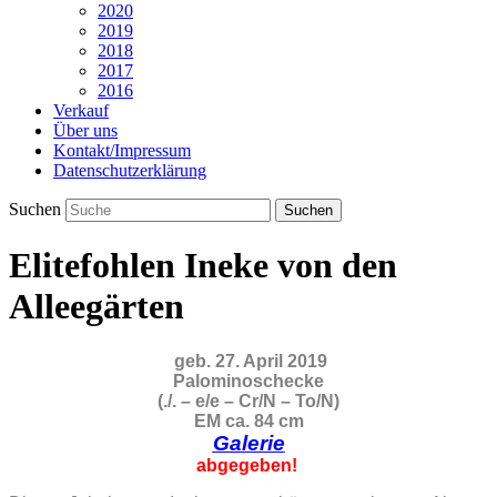
2020
2019
2018
2017
2016
Verkauf
Über uns
Kontakt/Impressum
Datenschutzerklärung
Suchen
Elitefohlen Ineke von den
Alleegärten
geb. 27. April 2019
Palominoschecke
(./. – e/e – Cr/N – To/N)
EM ca. 84 cm
Galerie
abgegeben!