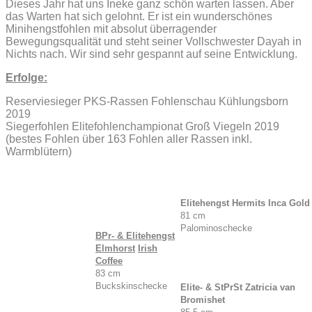
Dieses Jahr hat uns Ineke ganz schön warten lassen. Aber
das Warten hat sich gelohnt. Er ist ein wunderschönes
Minihengstfohlen mit absolut überragender
Bewegungsqualität und steht seiner Vollschwester Dayah in
Nichts nach. Wir sind sehr gespannt auf seine Entwicklung.
Erfolge:
Reserviesieger PKS-Rassen Fohlenschau Kühlungsborn
2019
Siegerfohlen Elitefohlenchampionat Groß Viegeln 2019
(bestes Fohlen über 163 Fohlen aller Rassen inkl.
Warmblütern)
Elitehengst Hermits Inca Gold
81 cm
Palominoschecke
BPr- & Elitehengst
Elmhorst
Irish
Coffee
83 cm
Buckskinschecke
Elite- & StPrSt Zatricia van
Bromishet