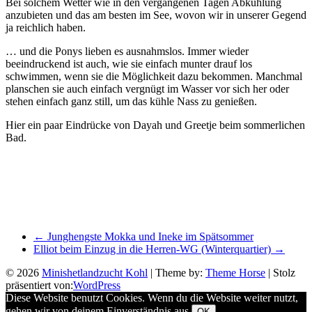
Bei solchem Wetter wie in den vergangenen Tagen Abkühlung
anzubieten und das am besten im See, wovon wir in unserer Gegend
ja reichlich haben.
… und die Ponys lieben es ausnahmslos. Immer wieder
beeindruckend ist auch, wie sie einfach munter drauf los
schwimmen, wenn sie die Möglichkeit dazu bekommen. Manchmal
planschen sie auch einfach vergnügt im Wasser vor sich her oder
stehen einfach ganz still, um das kühle Nass zu genießen.
Hier ein paar Eindrücke von Dayah und Greetje beim sommerlichen
Bad.
←
Junghengste Mokka und Ineke im Spätsommer
Elliot beim Einzug in die Herren-WG (Winterquartier)
→
© 2026
Minishetlandzucht Kohl
| Theme by:
Theme Horse
| Stolz
präsentiert von:
WordPress
Diese Website benutzt Cookies. Wenn du die Website weiter nutzt,
gehen wir von deinem Einverständnis aus.
OK