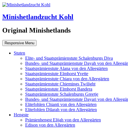
Minishetlandzucht Kohl
Original Minishetlands
Responsive Menu
Stuten
Elite- und Staatsprämienstute Schalenburgs Diva
Bundes- und Staatsprämienstute Dayah von den Alleegär
Staatsprämienstute Alana von den Alleegärten
Staatsprämienstute Elmhorst Yvette
Staatsprämienstute Chiara von den Alleegärten
Staatsprämienstute Chiemings Twilight
Staatsprämienstute Elmhorst Bandera
Staatsprämienstute Schalenburgs Greetje
Bundes- und Staatsprämienstute Dayari von den Alleegär
Elitefohlen Chianti von den Alleegärten
Elitefohlen Dilarah von den Alleegärten
Hengste
Prämienhengst Elijah von den Alleegärten
Edison von den Alleegärten