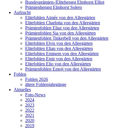
Bundesprämien-/Elitehengst Elmhorst Elliot
Prämienhengst Elmhorst Solero
Aufzucht
Elitefohlen Aimée von den Alleegärten
Elitefohlen Charlotta von den Alleegärten
Prämienfohlen Eliaz von den Alleegärten
Prämienfohlen Sia von den Alleegärten
Prämienfohlen Tinkerbell von den Alleegärten
Elitefohlen Elvis von den Alleegärten
Elitefohlen Elian von den Alleegärten
Elitefohlen Eminem von den Alleegärten
Elitefohlen Emir von den Alleegärten
Elitefohlen Elio von den Alleegärten
Prämienfohlen Emoji von den Alleegärten
Fohlen
Fohlen 2026
ältere Fohlenjahrgänge
Aktuelles
Foto-News
2024
2023
2022
2021
2020
2019