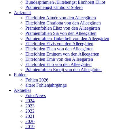
Bundesprämien-/Elitehengst Elmhorst Elliot
Prämienhengst Elmhorst Solero
Aufzucht
Elitefohlen Aimée von den Alleegärten
Elitefohlen Charlotta von den Alleegärten
Prämienfohlen Eliaz von den Alleegärten
Prämienfohlen Sia von den Alleegärten
Prämienfohlen Tinkerbell von den Alleegärten
Elitefohlen Elvis von den Alleegärten
Elitefohlen Elian von den Alleegärten
Elitefohlen Eminem von den Alleegärten
Elitefohlen Emir von den Alleegärten
Elitefohlen Elio von den Alleegärten
Prämienfohlen Emoji von den Alleegärten
Fohlen
Fohlen 2026
ältere Fohlenjahrgänge
Aktuelles
Foto-News
2024
2023
2022
2021
2020
2019