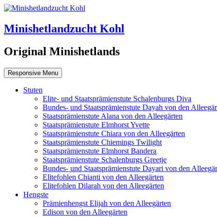
Minishetlandzucht Kohl
Original Minishetlands
Responsive Menu
Stuten
Elite- und Staatsprämienstute Schalenburgs Diva
Bundes- und Staatsprämienstute Dayah von den Alleegär
Staatsprämienstute Alana von den Alleegärten
Staatsprämienstute Elmhorst Yvette
Staatsprämienstute Chiara von den Alleegärten
Staatsprämienstute Chiemings Twilight
Staatsprämienstute Elmhorst Bandera
Staatsprämienstute Schalenburgs Greetje
Bundes- und Staatsprämienstute Dayari von den Alleegär
Elitefohlen Chianti von den Alleegärten
Elitefohlen Dilarah von den Alleegärten
Hengste
Prämienhengst Elijah von den Alleegärten
Edison von den Alleegärten