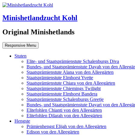
Minishetlandzucht Kohl
Original Minishetlands
Responsive Menu
Stuten
Elite- und Staatsprämienstute Schalenburgs Diva
Bundes- und Staatsprämienstute Dayah von den Alleegär
Staatsprämienstute Alana von den Alleegärten
Staatsprämienstute Elmhorst Yvette
Staatsprämienstute Chiara von den Alleegärten
Staatsprämienstute Chiemings Twilight
Staatsprämienstute Elmhorst Bandera
Staatsprämienstute Schalenburgs Greetje
Bundes- und Staatsprämienstute Dayari von den Alleegär
Elitefohlen Chianti von den Alleegärten
Elitefohlen Dilarah von den Alleegärten
Hengste
Prämienhengst Elijah von den Alleegärten
Edison von den Alleegärten