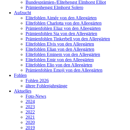
Bundesprämien-/Elitehengst Elmhorst Elliot
Prämienhengst Elmhorst Solero
Aufzucht
Elitefohlen Aimée von den Alleegärten
Elitefohlen Charlotta von den Alleegärten
Prämienfohlen Eliaz von den Alleegärten
Prämienfohlen Sia von den Alleegärten
Prämienfohlen Tinkerbell von den Alleegärten
Elitefohlen Elvis von den Alleegärten
Elitefohlen Elian von den Alleegärten
Elitefohlen Eminem von den Alleegärten
Elitefohlen Emir von den Alleegärten
Elitefohlen Elio von den Alleegärten
Prämienfohlen Emoji von den Alleegärten
Fohlen
Fohlen 2026
ältere Fohlenjahrgänge
Aktuelles
Foto-News
2024
2023
2022
2021
2020
2019