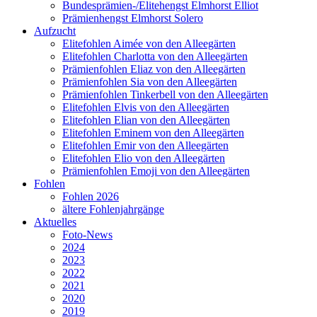
Bundesprämien-/Elitehengst Elmhorst Elliot
Prämienhengst Elmhorst Solero
Aufzucht
Elitefohlen Aimée von den Alleegärten
Elitefohlen Charlotta von den Alleegärten
Prämienfohlen Eliaz von den Alleegärten
Prämienfohlen Sia von den Alleegärten
Prämienfohlen Tinkerbell von den Alleegärten
Elitefohlen Elvis von den Alleegärten
Elitefohlen Elian von den Alleegärten
Elitefohlen Eminem von den Alleegärten
Elitefohlen Emir von den Alleegärten
Elitefohlen Elio von den Alleegärten
Prämienfohlen Emoji von den Alleegärten
Fohlen
Fohlen 2026
ältere Fohlenjahrgänge
Aktuelles
Foto-News
2024
2023
2022
2021
2020
2019