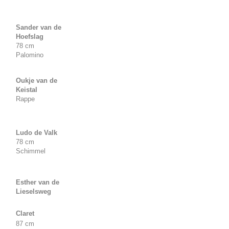
Sander van de
Hoefslag
78 cm
Palomino
Oukje van de
Keistal
Rappe
Ludo de Valk
78 cm
Schimmel
Esther van de
Lieselsweg
Claret
87 cm