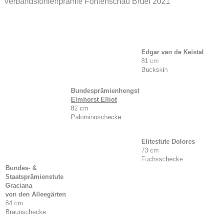
Verbandsfohlenprämie Fohlenschau Brüel 2021
Edgar van de Keistal
81 cm
Buckskin
Bundesprämienhengst
Elmhorst
Elliot
82 cm
Palominoschecke
Elitestute Dolores
73 cm
Fuchsschecke
Bundes- &
Staatsprämienstute
Graciana
von den Alleegärten
84 cm
Braunschecke