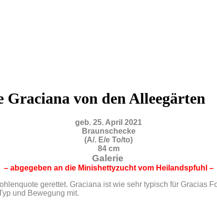
 Graciana von den Alleegärten
geb. 25. April 2021
Braunschecke
(A/. E/e To/to)
84 cm
Galerie
– abgegeben an die Minishettyzucht vom Heilandspfuhl –
ohlenquote gerettet. Graciana ist wie sehr typisch für Gracias F
l Typ und Bewegung mit.