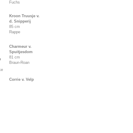
Fuchs
Kroon Truusje v.
d. Snipperij
85 cm
Rappe
Charmeur v.
Spuitjesdom
81 cm
n
Braun-Roan
ke
Corrie v. Velp