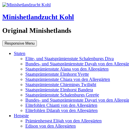
Minishetlandzucht Kohl
Original Minishetlands
Responsive Menu
Stuten
Elite- und Staatsprämienstute Schalenburgs Diva
Bundes- und Staatsprämienstute Dayah von den Alleegär
Staatsprämienstute Alana von den Alleegärten
Staatsprämienstute Elmhorst Yvette
Staatsprämienstute Chiara von den Alleegärten
Staatsprämienstute Chiemings Twilight
Staatsprämienstute Elmhorst Bandera
Staatsprämienstute Schalenburgs Greetje
Bundes- und Staatsprämienstute Dayari von den Alleegär
Elitefohlen Chianti von den Alleegärten
Elitefohlen Dilarah von den Alleegärten
Hengste
Prämienhengst Elijah von den Alleegärten
Edison von den Alleegärten