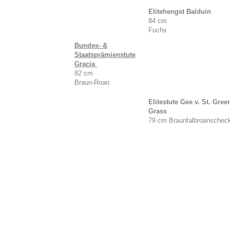
Elitehengst Balduin
84 cm
Fuchs
Bundes- &
Staatsprämienstute
Gracia
82 cm
Braun-Roan
Elitestute Gee v. St. Gree
Grass
79 cm Braunfalbroanschec